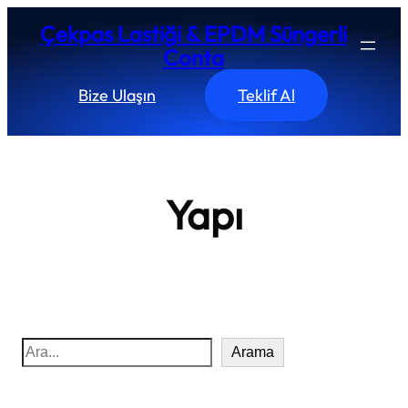
İçeriğe
Çekpas Lastiği & EPDM Süngerli
geç
Conta
Bize Ulaşın
Teklif Al
Yapı
S
Arama
e
a