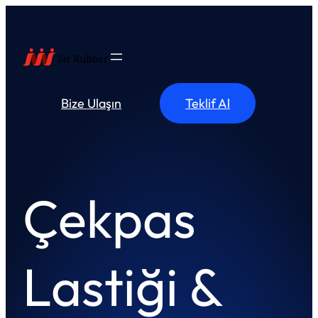
İçeriğe
geç
Bize Ulaşın
Teklif Al
Çekpas
Lastiği &