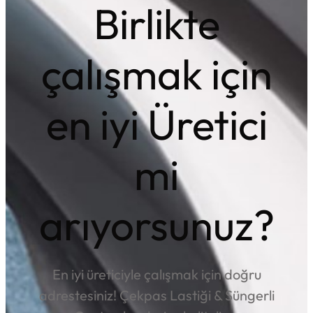
Birlikte
çalışmak için
en iyi Üretici
mi
arıyorsunuz?
En iyi üreticiyle çalışmak için doğru
adrestesiniz! Çekpas Lastiği & Süngerli